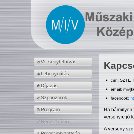
Versenyfelhívás
Kapcs
Lebonyolítás
cím: SZTE T
Díjazás
email: miv[k
Szponzorok
facebook:
h
Program
Ha bármilyen 
versenyre jó f
Regisztráció
A verseny sze
Programbizottság