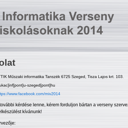
olat
TIK Műszaki informatika Tanszék 6725 Szeged, Tisza Lajos krt. 103.
ukac]inf[pont]u-szeged[pont]hu
ttps://www.facebook.com/miv2014
további kérdése lenne, kérem forduljon bártan a verseny szerve
elkészülést kívánunk!
rvezője: