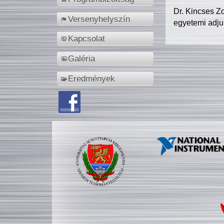
Dr. Kincses Z
Versenyhelyszín
egyetemi adju
Kapcsolat
Galéria
Eredmények