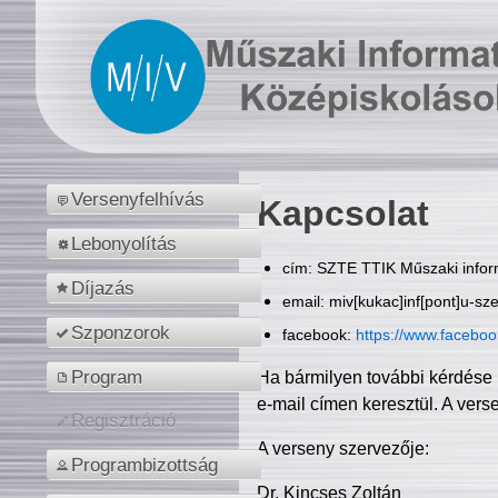
Versenyfelhívás
Kapcsolat
Lebonyolítás
cím: SZTE TTIK Műszaki inform
Díjazás
email: miv[kukac]inf[pont]u-sz
Szponzorok
facebook:
https://www.facebo
Program
Ha bármilyen további kérdése 
e-mail címen keresztül. A vers
Regisztráció
A verseny szervezője:
Programbizottság
Dr. Kincses Zoltán