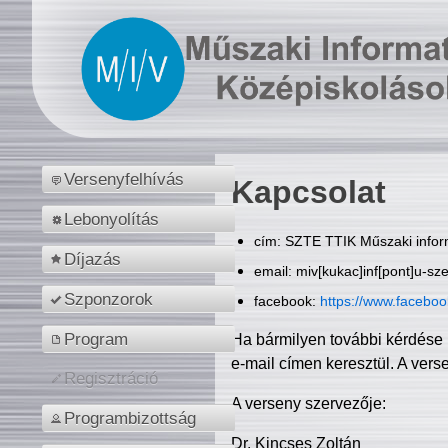
Versenyfelhívás
Kapcsolat
Lebonyolítás
cím: SZTE TTIK Műszaki inform
Díjazás
email: miv[kukac]inf[pont]u-sz
Szponzorok
facebook:
https://www.facebo
Program
Ha bármilyen további kérdése 
e-mail címen keresztül. A vers
Regisztráció
A verseny szervezője:
Programbizottság
Dr. Kincses Zoltán