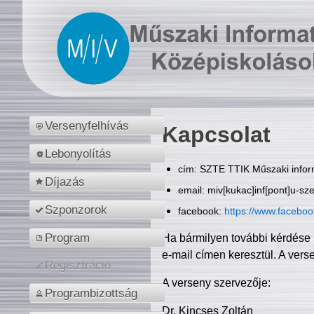
Versenyfelhívás
Kapcsolat
Lebonyolítás
cím: SZTE TTIK Műszaki inform
Díjazás
email: miv[kukac]inf[pont]u-sz
Szponzorok
facebook:
https://www.facebo
Program
Ha bármilyen további kérdése 
e-mail címen keresztül. A vers
Regisztráció
A verseny szervezője:
Programbizottság
Dr. Kincses Zoltán