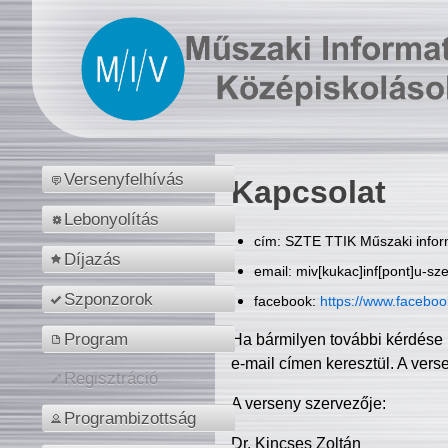
Versenyfelhívás
Kapcsolat
Lebonyolítás
cím: SZTE TTIK Műszaki inform
Díjazás
email: miv[kukac]inf[pont]u-sz
Szponzorok
facebook:
https://www.facebo
Program
Ha bármilyen további kérdése 
e-mail címen keresztül. A vers
Regisztráció
A verseny szervezője:
Programbizottság
Dr. Kincses Zoltán