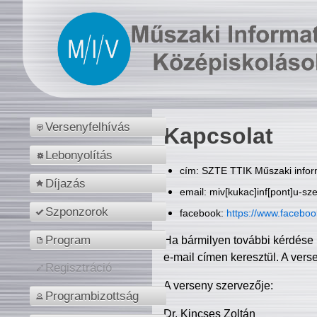
Versenyfelhívás
Kapcsolat
Lebonyolítás
cím: SZTE TTIK Műszaki inform
Díjazás
email: miv[kukac]inf[pont]u-sz
Szponzorok
facebook:
https://www.facebo
Program
Ha bármilyen további kérdése 
e-mail címen keresztül. A vers
Regisztráció
A verseny szervezője:
Programbizottság
Dr. Kincses Zoltán