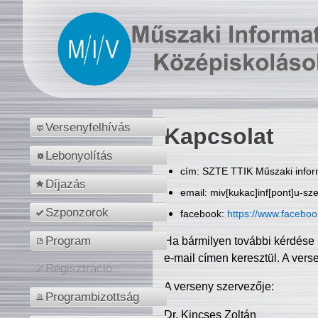
Versenyfelhívás
Kapcsolat
Lebonyolítás
cím: SZTE TTIK Műszaki inform
Díjazás
email: miv[kukac]inf[pont]u-sz
Szponzorok
facebook:
https://www.facebo
Program
Ha bármilyen további kérdése 
e-mail címen keresztül. A vers
Regisztráció
A verseny szervezője:
Programbizottság
Dr. Kincses Zoltán