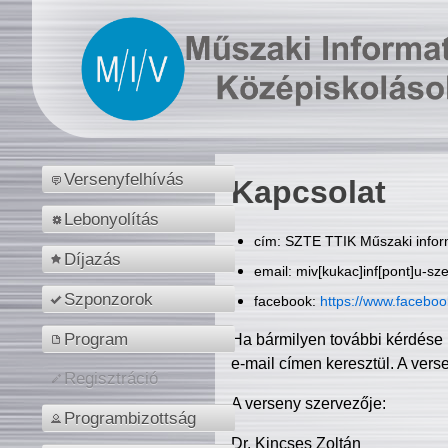
Versenyfelhívás
Kapcsolat
Lebonyolítás
cím: SZTE TTIK Műszaki inform
Díjazás
email: miv[kukac]inf[pont]u-sz
Szponzorok
facebook:
https://www.facebo
Program
Ha bármilyen további kérdése 
e-mail címen keresztül. A vers
Regisztráció
A verseny szervezője:
Programbizottság
Dr. Kincses Zoltán