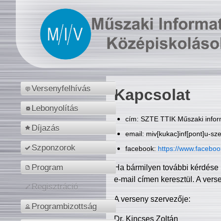
Versenyfelhívás
Kapcsolat
Lebonyolítás
cím: SZTE TTIK Műszaki inform
Díjazás
email: miv[kukac]inf[pont]u-sz
Szponzorok
facebook:
https://www.facebo
Program
Ha bármilyen további kérdése 
e-mail címen keresztül. A vers
Regisztráció
A verseny szervezője:
Programbizottság
Dr. Kincses Zoltán