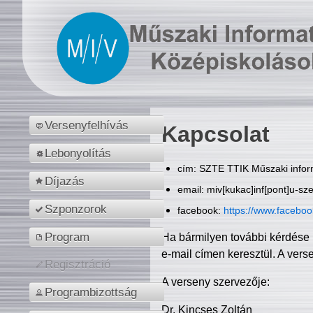
Versenyfelhívás
Kapcsolat
Lebonyolítás
cím: SZTE TTIK Műszaki inform
Díjazás
email: miv[kukac]inf[pont]u-sz
Szponzorok
facebook:
https://www.facebo
Program
Ha bármilyen további kérdése 
e-mail címen keresztül. A vers
Regisztráció
A verseny szervezője:
Programbizottság
Dr. Kincses Zoltán