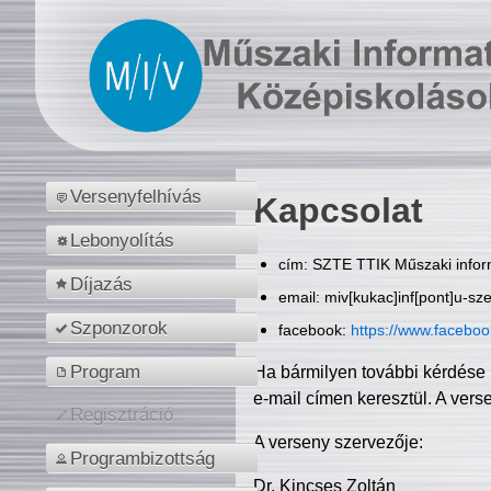
Versenyfelhívás
Kapcsolat
Lebonyolítás
cím: SZTE TTIK Műszaki inform
Díjazás
email: miv[kukac]inf[pont]u-sz
Szponzorok
facebook:
https://www.facebo
Program
Ha bármilyen további kérdése 
e-mail címen keresztül. A vers
Regisztráció
A verseny szervezője:
Programbizottság
Dr. Kincses Zoltán