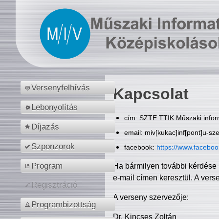
Versenyfelhívás
Kapcsolat
Lebonyolítás
cím: SZTE TTIK Műszaki inform
Díjazás
email: miv[kukac]inf[pont]u-sz
Szponzorok
facebook:
https://www.facebo
Program
Ha bármilyen további kérdése 
e-mail címen keresztül. A vers
Regisztráció
A verseny szervezője:
Programbizottság
Dr. Kincses Zoltán