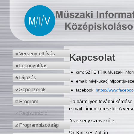
Versenyfelhívás
Kapcsolat
Lebonyolítás
cím: SZTE TTIK Műszaki inform
Díjazás
email: miv[kukac]inf[pont]u-sz
Szponzorok
facebook:
https://www.facebo
Program
Ha bármilyen további kérdése 
e-mail címen keresztül. A vers
Regisztráció
A verseny szervezője:
Programbizottság
Dr. Kincses Zoltán