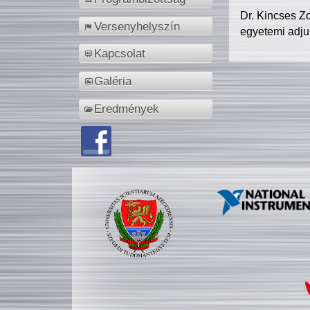
Dr. Kincses Z
Versenyhelyszín
egyetemi adju
Kapcsolat
Galéria
Eredmények