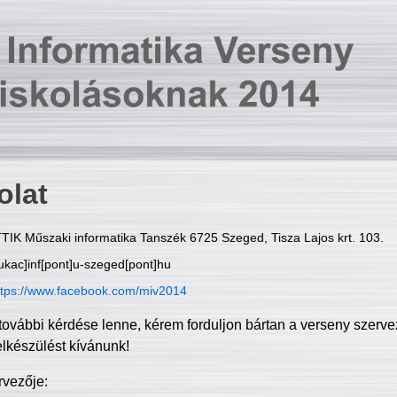
olat
TIK Műszaki informatika Tanszék 6725 Szeged, Tisza Lajos krt. 103.
ukac]inf[pont]u-szeged[pont]hu
ttps://www.facebook.com/miv2014
további kérdése lenne, kérem forduljon bártan a verseny szerve
elkészülést kívánunk!
rvezője: