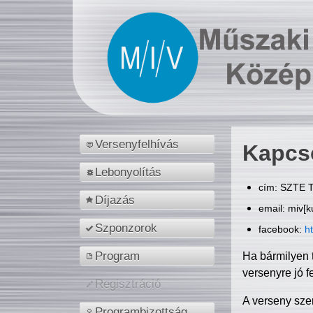
Versenyfelhívás
Kapcs
Lebonyolítás
cím: SZTE T
Díjazás
email: miv[k
Szponzorok
facebook:
h
Program
Ha bármilyen 
versenyre jó f
Regisztráció
A verseny sze
Programbizottság