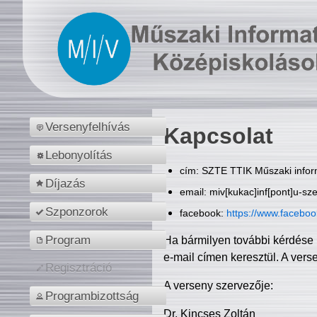
Versenyfelhívás
Kapcsolat
Lebonyolítás
cím: SZTE TTIK Műszaki inform
Díjazás
email: miv[kukac]inf[pont]u-sz
Szponzorok
facebook:
https://www.facebo
Program
Ha bármilyen további kérdése 
e-mail címen keresztül. A vers
Regisztráció
A verseny szervezője:
Programbizottság
Dr. Kincses Zoltán