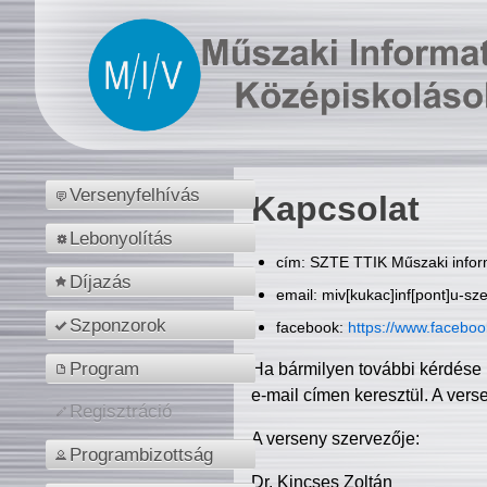
Versenyfelhívás
Kapcsolat
Lebonyolítás
cím: SZTE TTIK Műszaki inform
Díjazás
email: miv[kukac]inf[pont]u-sz
Szponzorok
facebook:
https://www.facebo
Program
Ha bármilyen további kérdése 
e-mail címen keresztül. A vers
Regisztráció
A verseny szervezője:
Programbizottság
Dr. Kincses Zoltán