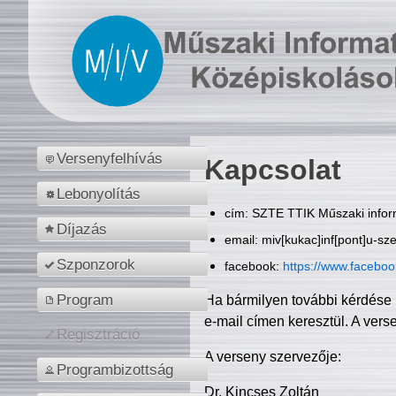
Versenyfelhívás
Kapcsolat
Lebonyolítás
cím: SZTE TTIK Műszaki inform
Díjazás
email: miv[kukac]inf[pont]u-sz
Szponzorok
facebook:
https://www.facebo
Program
Ha bármilyen további kérdése 
e-mail címen keresztül. A vers
Regisztráció
A verseny szervezője:
Programbizottság
Dr. Kincses Zoltán