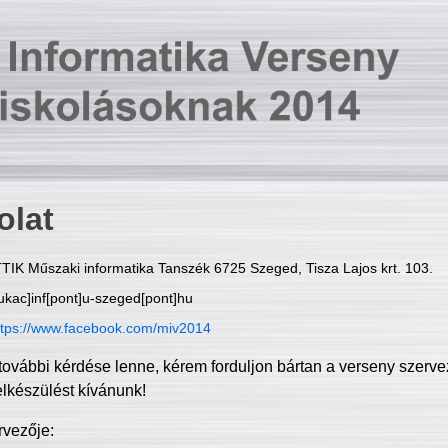
olat
TIK Műszaki informatika Tanszék 6725 Szeged, Tisza Lajos krt. 103.
ukac]inf[pont]u-szeged[pont]hu
ttps://www.facebook.com/miv2014
további kérdése lenne, kérem forduljon bártan a verseny szerve
elkészülést kívánunk!
rvezője: