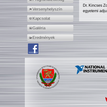
Dr. Kincses Z
Versenyhelyszín
egyetemi adju
Kapcsolat
Galéria
Eredmények