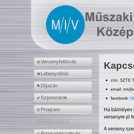
Versenyfelhívás
Kapcs
Lebonyolítás
cím: SZTE T
Díjazás
email: miv[k
Szponzorok
facebook:
h
Program
Ha bármilyen 
versenyre jó f
Regisztráció
A verseny sze
Programbizottság