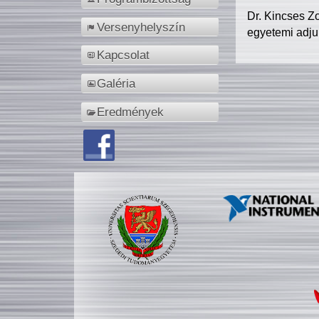
Dr. Kincses Z
Versenyhelyszín
egyetemi adju
Kapcsolat
Galéria
Eredmények