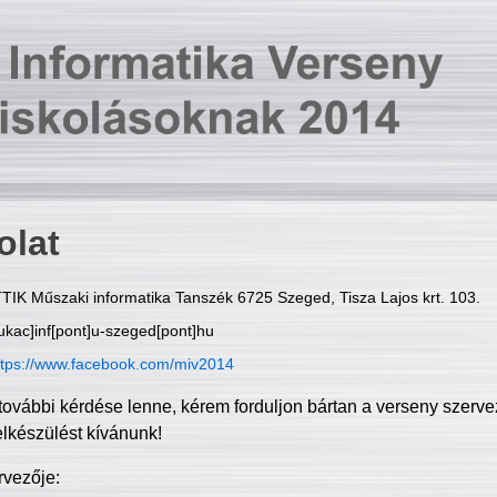
olat
TIK Műszaki informatika Tanszék 6725 Szeged, Tisza Lajos krt. 103.
ukac]inf[pont]u-szeged[pont]hu
ttps://www.facebook.com/miv2014
további kérdése lenne, kérem forduljon bártan a verseny szerve
elkészülést kívánunk!
rvezője: