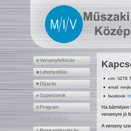
Versenyfelhívás
Kapcs
Lebonyolítás
cím: SZTE T
Díjazás
email: miv[k
Szponzorok
facebook:
h
Program
Ha bármilyen 
versenyre jó f
Regisztráció
A verseny sze
Programbizottság