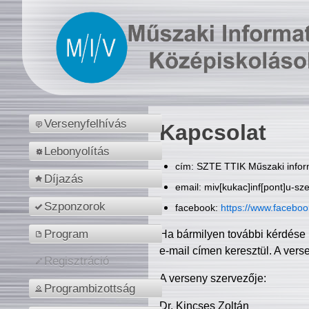
Versenyfelhívás
Kapcsolat
Lebonyolítás
cím: SZTE TTIK Műszaki inform
Díjazás
email: miv[kukac]inf[pont]u-sz
Szponzorok
facebook:
https://www.facebo
Program
Ha bármilyen további kérdése 
e-mail címen keresztül. A vers
Regisztráció
A verseny szervezője:
Programbizottság
Dr. Kincses Zoltán