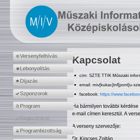
Versenyfelhívás
Kapcsolat
Lebonyolítás
cím: SZTE TTIK Műszaki inform
Díjazás
email: miv[kukac]inf[pont]u-sz
Szponzorok
facebook:
https://www.facebo
Program
Ha bármilyen további kérdése 
e-mail címen keresztül. A vers
Regisztráció
A verseny szervezője:
Programbizottság
Dr. Kincses Zoltán