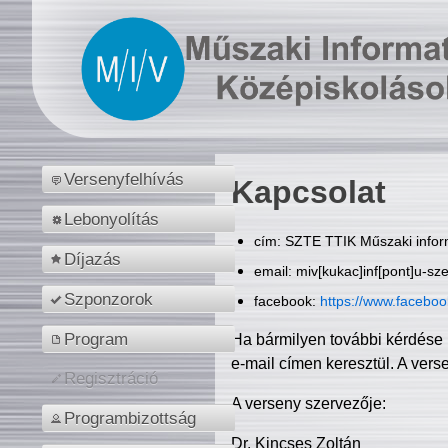
Versenyfelhívás
Kapcsolat
Lebonyolítás
cím: SZTE TTIK Műszaki inform
Díjazás
email: miv[kukac]inf[pont]u-sz
Szponzorok
facebook:
https://www.facebo
Program
Ha bármilyen további kérdése 
e-mail címen keresztül. A vers
Regisztráció
A verseny szervezője:
Programbizottság
Dr. Kincses Zoltán