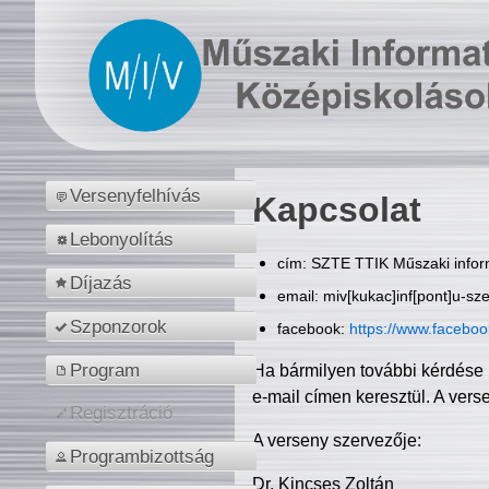
Versenyfelhívás
Kapcsolat
Lebonyolítás
cím: SZTE TTIK Műszaki inform
Díjazás
email: miv[kukac]inf[pont]u-sz
Szponzorok
facebook:
https://www.facebo
Program
Ha bármilyen további kérdése 
e-mail címen keresztül. A vers
Regisztráció
A verseny szervezője:
Programbizottság
Dr. Kincses Zoltán