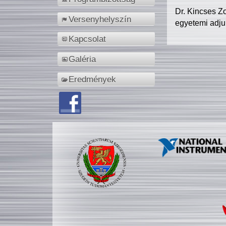
Dr. Kincses Z
Versenyhelyszín
egyetemi adju
Kapcsolat
Galéria
Eredmények