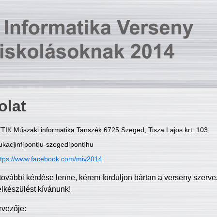
olat
TIK Műszaki informatika Tanszék 6725 Szeged, Tisza Lajos krt. 103.
ukac]inf[pont]u-szeged[pont]hu
ttps://www.facebook.com/miv2014
további kérdése lenne, kérem forduljon bártan a verseny szerve
elkészülést kívánunk!
rvezője: