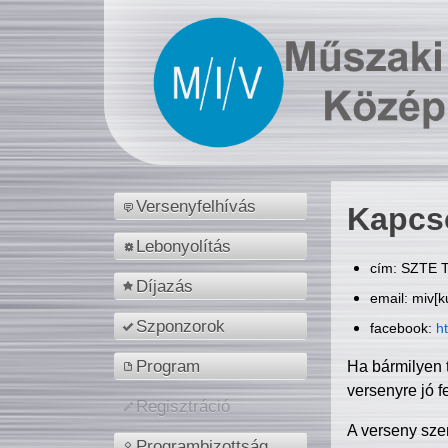
Versenyfelhívás
Kapcs
Lebonyolítás
cím: SZTE T
Díjazás
email: miv[k
Szponzorok
facebook:
h
Program
Ha bármilyen 
versenyre jó f
Regisztráció
A verseny sze
Programbizottság