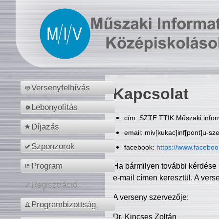
Versenyfelhívás
Kapcsolat
Lebonyolítás
cím: SZTE TTIK Műszaki inform
Díjazás
email: miv[kukac]inf[pont]u-sz
Szponzorok
facebook:
https://www.facebo
Program
Ha bármilyen további kérdése 
e-mail címen keresztül. A vers
Regisztráció
A verseny szervezője:
Programbizottság
Dr. Kincses Zoltán