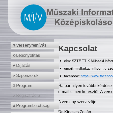
Versenyfelhívás
Kapcsolat
Lebonyolítás
cím: SZTE TTIK Műszaki inform
Díjazás
email: miv[kukac]inf[pont]u-sz
Szponzorok
facebook:
https://www.facebo
Program
Ha bármilyen további kérdése 
e-mail címen keresztül. A vers
Regisztráció
A verseny szervezője:
Programbizottság
Dr. Kincses Zoltán