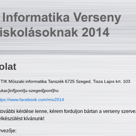
olat
TIK Műszaki informatika Tanszék 6725 Szeged, Tisza Lajos krt. 103.
ukac]inf[pont]u-szeged[pont]hu
ttps://www.facebook.com/miv2014
további kérdése lenne, kérem forduljon bártan a verseny szerve
elkészülést kívánunk!
rvezője: