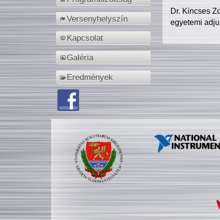
Dr. Kincses Z
Versenyhelyszín
egyetemi adju
Kapcsolat
Galéria
Eredmények