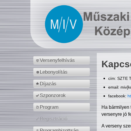
Versenyfelhívás
Kapcs
Lebonyolítás
cím: SZTE T
Díjazás
email: miv[k
Szponzorok
facebook:
h
Program
Ha bármilyen 
versenyre jó f
Regisztráció
A verseny sze
Programbizottság