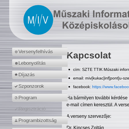
Versenyfelhívás
Kapcsolat
Lebonyolítás
cím: SZTE TTIK Műszaki inform
Díjazás
email: miv[kukac]inf[pont]u-sz
Szponzorok
facebook:
https://www.facebo
Program
Ha bármilyen további kérdése 
e-mail címen keresztül. A vers
Regisztráció
A verseny szervezője:
Programbizottság
Dr. Kincses Zoltán