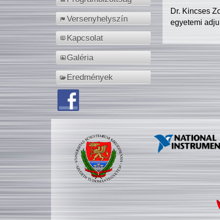
Dr. Kincses Z
Versenyhelyszín
egyetemi adju
Kapcsolat
Galéria
Eredmények