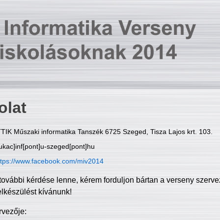
olat
TIK Műszaki informatika Tanszék 6725 Szeged, Tisza Lajos krt. 103.
ukac]inf[pont]u-szeged[pont]hu
ttps://www.facebook.com/miv2014
további kérdése lenne, kérem forduljon bártan a verseny szerve
elkészülést kívánunk!
rvezője: