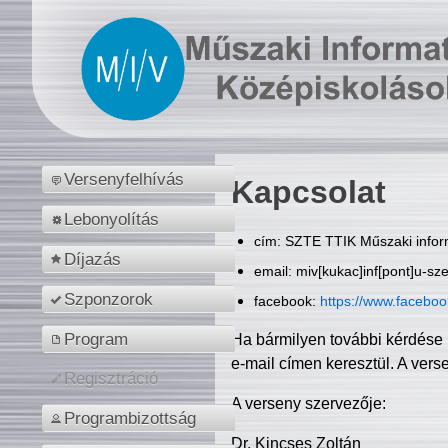
Versenyfelhívás
Kapcsolat
Lebonyolítás
cím: SZTE TTIK Műszaki inform
Díjazás
email: miv[kukac]inf[pont]u-sz
Szponzorok
facebook:
https://www.facebo
Program
Ha bármilyen további kérdése 
e-mail címen keresztül. A vers
Regisztráció
A verseny szervezője:
Programbizottság
Dr. Kincses Zoltán