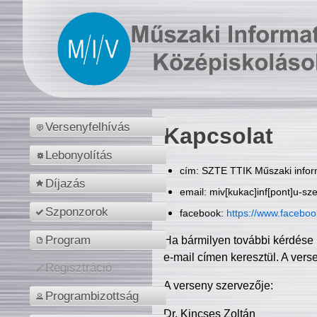
Versenyfelhívás
Kapcsolat
Lebonyolítás
cím: SZTE TTIK Műszaki inform
Díjazás
email: miv[kukac]inf[pont]u-sz
Szponzorok
facebook:
https://www.facebo
Program
Ha bármilyen további kérdése 
e-mail címen keresztül. A vers
Regisztráció
A verseny szervezője:
Programbizottság
Dr. Kincses Zoltán