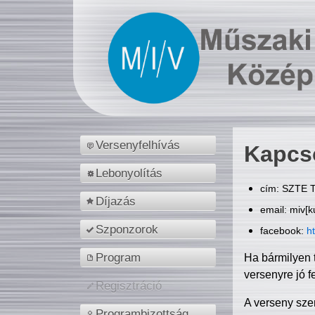
Versenyfelhívás
Kapcs
Lebonyolítás
cím: SZTE T
Díjazás
email: miv[k
Szponzorok
facebook:
h
Program
Ha bármilyen 
versenyre jó f
Regisztráció
A verseny sze
Programbizottság