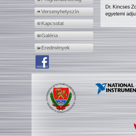
Dr. Kincses Z
Versenyhelyszín
egyetemi adju
Kapcsolat
Galéria
Eredmények