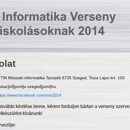
olat
TIK Műszaki informatika Tanszék 6725 Szeged, Tisza Lajos krt. 103.
ukac]inf[pont]u-szeged[pont]hu
ttps://www.facebook.com/miv2014
további kérdése lenne, kérem forduljon bártan a verseny szerve
elkészülést kívánunk!
rvezője: