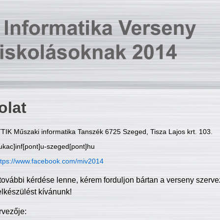
olat
TIK Műszaki informatika Tanszék 6725 Szeged, Tisza Lajos krt. 103.
ukac]inf[pont]u-szeged[pont]hu
ttps://www.facebook.com/miv2014
további kérdése lenne, kérem forduljon bártan a verseny szerve
elkészülést kívánunk!
rvezője: