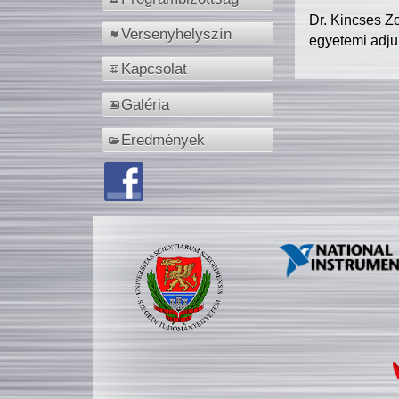
Dr. Kincses Z
Versenyhelyszín
egyetemi adju
Kapcsolat
Galéria
Eredmények