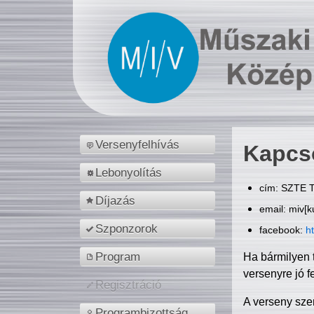
Versenyfelhívás
Kapcs
Lebonyolítás
cím: SZTE T
Díjazás
email: miv[k
Szponzorok
facebook:
h
Program
Ha bármilyen 
versenyre jó f
Regisztráció
A verseny sze
Programbizottság