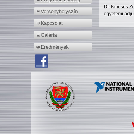
Dr. Kincses Z
Versenyhelyszín
egyetemi adju
Kapcsolat
Galéria
Eredmények