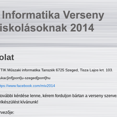
olat
TIK Műszaki informatika Tanszék 6725 Szeged, Tisza Lajos krt. 103.
ukac]inf[pont]u-szeged[pont]hu
ttps://www.facebook.com/miv2014
további kérdése lenne, kérem forduljon bártan a verseny szerve
elkészülést kívánunk!
rvezője: