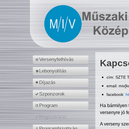
Versenyfelhívás
Kapcs
Lebonyolítás
cím: SZTE T
Díjazás
email: miv[k
Szponzorok
facebook:
h
Program
Ha bármilyen 
versenyre jó f
Regisztráció
A verseny sze
Programbizottság