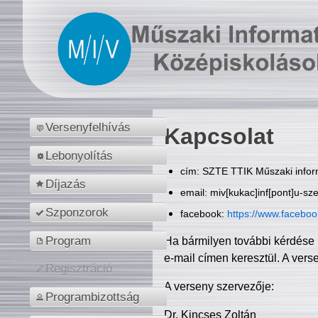
Versenyfelhívás
Kapcsolat
Lebonyolítás
cím: SZTE TTIK Műszaki inform
Díjazás
email: miv[kukac]inf[pont]u-sz
Szponzorok
facebook:
https://www.facebo
Program
Ha bármilyen további kérdése 
e-mail címen keresztül. A vers
Regisztráció
A verseny szervezője:
Programbizottság
Dr. Kincses Zoltán