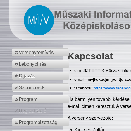
Versenyfelhívás
Kapcsolat
Lebonyolítás
cím: SZTE TTIK Műszaki inform
Díjazás
email: miv[kukac]inf[pont]u-sz
Szponzorok
facebook:
https://www.facebo
Program
Ha bármilyen további kérdése 
e-mail címen keresztül. A vers
Regisztráció
A verseny szervezője:
Programbizottság
Dr. Kincses Zoltán