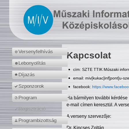
Versenyfelhívás
Kapcsolat
Lebonyolítás
cím: SZTE TTIK Műszaki inform
Díjazás
email: miv[kukac]inf[pont]u-sz
Szponzorok
facebook:
https://www.facebo
Program
Ha bármilyen további kérdése 
e-mail címen keresztül. A vers
Regisztráció
A verseny szervezője:
Programbizottság
Dr. Kincses Zoltán