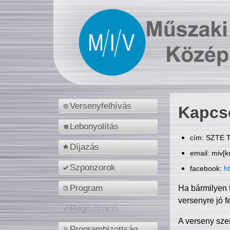
Versenyfelhívás
Kapcs
Lebonyolítás
cím: SZTE T
Díjazás
email: miv[k
Szponzorok
facebook:
h
Program
Ha bármilyen 
versenyre jó f
Regisztráció
A verseny sze
Programbizottság