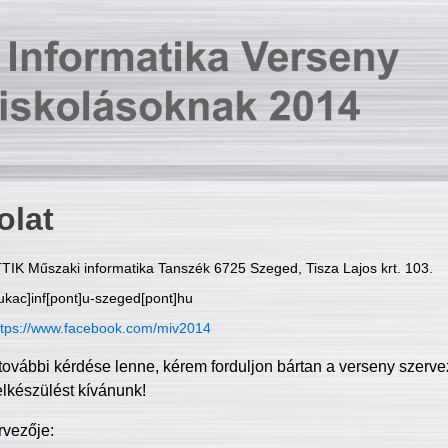
olat
TIK Műszaki informatika Tanszék 6725 Szeged, Tisza Lajos krt. 103.
ukac]inf[pont]u-szeged[pont]hu
ttps://www.facebook.com/miv2014
további kérdése lenne, kérem forduljon bártan a verseny szerve
elkészülést kívánunk!
rvezője: