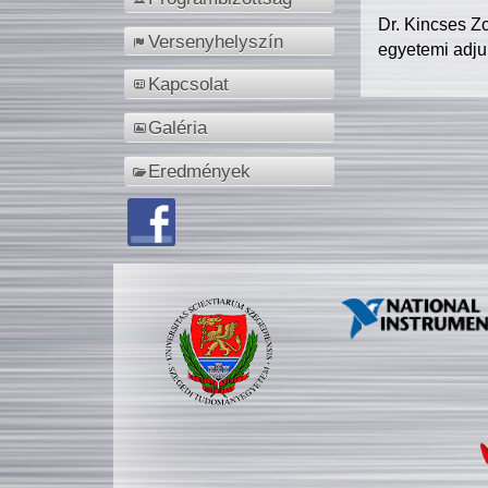
Dr. Kincses Z
Versenyhelyszín
egyetemi adju
Kapcsolat
Galéria
Eredmények