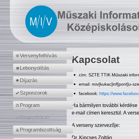
Versenyfelhívás
Kapcsolat
Lebonyolítás
cím: SZTE TTIK Műszaki inform
Díjazás
email: miv[kukac]inf[pont]u-sz
Szponzorok
facebook:
https://www.facebo
Program
Ha bármilyen további kérdése 
e-mail címen keresztül. A vers
Regisztráció
A verseny szervezője:
Programbizottság
Dr. Kincses Zoltán