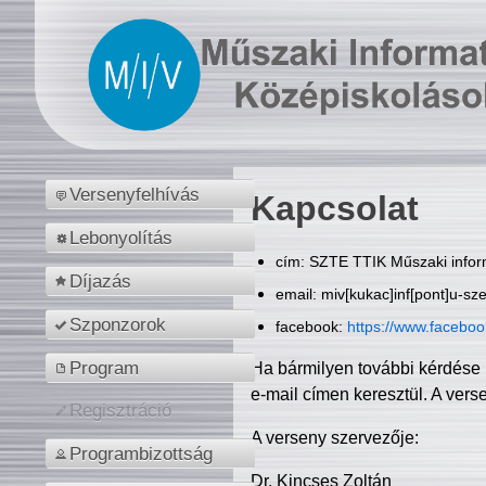
Versenyfelhívás
Kapcsolat
Lebonyolítás
cím: SZTE TTIK Műszaki inform
Díjazás
email: miv[kukac]inf[pont]u-sz
Szponzorok
facebook:
https://www.facebo
Program
Ha bármilyen további kérdése 
e-mail címen keresztül. A vers
Regisztráció
A verseny szervezője:
Programbizottság
Dr. Kincses Zoltán