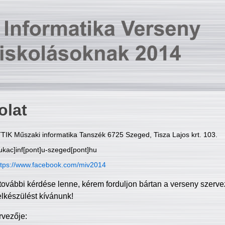
olat
TIK Műszaki informatika Tanszék 6725 Szeged, Tisza Lajos krt. 103.
ukac]inf[pont]u-szeged[pont]hu
ttps://www.facebook.com/miv2014
további kérdése lenne, kérem forduljon bártan a verseny szerve
elkészülést kívánunk!
rvezője: