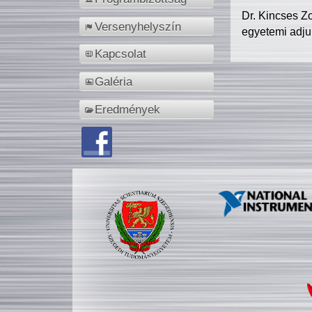
Dr. Kincses Z
Versenyhelyszín
egyetemi adju
Kapcsolat
Galéria
Eredmények