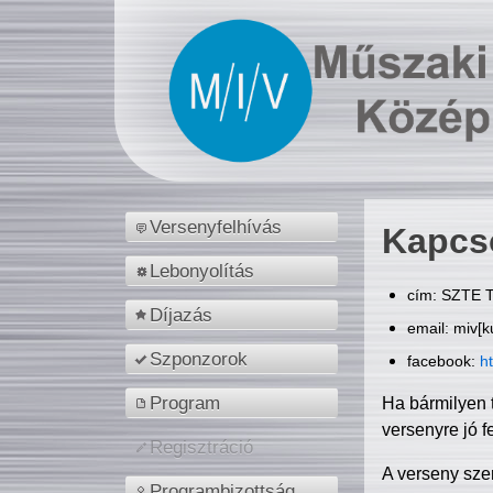
Versenyfelhívás
Kapcs
Lebonyolítás
cím: SZTE T
Díjazás
email: miv[k
Szponzorok
facebook:
h
Program
Ha bármilyen 
versenyre jó f
Regisztráció
A verseny sze
Programbizottság