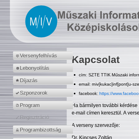
Versenyfelhívás
Kapcsolat
Lebonyolítás
cím: SZTE TTIK Műszaki inform
Díjazás
email: miv[kukac]inf[pont]u-sz
Szponzorok
facebook:
https://www.facebo
Program
Ha bármilyen további kérdése 
e-mail címen keresztül. A vers
Regisztráció
A verseny szervezője:
Programbizottság
Dr. Kincses Zoltán