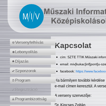
Versenyfelhívás
Kapcsolat
Lebonyolítás
cím: SZTE TTIK Műszaki inform
Díjazás
email: miv[kukac]inf[pont]u-sz
Szponzorok
facebook:
https://www.facebo
Program
Ha bármilyen további kérdése 
e-mail címen keresztül. A vers
Regisztráció
A verseny szervezője:
Programbizottság
Dr. Kincses Zoltán