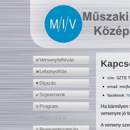
Versenyfelhívás
Kapcs
Lebonyolítás
cím: SZTE T
Díjazás
email: miv[k
Szponzorok
facebook:
h
Program
Ha bármilyen 
versenyre jó f
Regisztráció
A verseny sze
Programbizottság