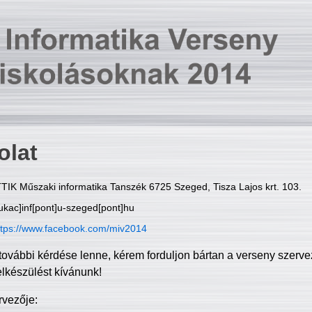
olat
TIK Műszaki informatika Tanszék 6725 Szeged, Tisza Lajos krt. 103.
ukac]inf[pont]u-szeged[pont]hu
ttps://www.facebook.com/miv2014
további kérdése lenne, kérem forduljon bártan a verseny szerve
elkészülést kívánunk!
rvezője: