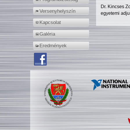
Dr. Kincses Z
Versenyhelyszín
egyetemi adju
Kapcsolat
Galéria
Eredmények