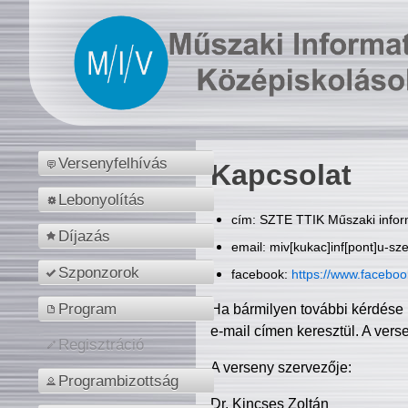
Versenyfelhívás
Kapcsolat
Lebonyolítás
cím: SZTE TTIK Műszaki inform
Díjazás
email: miv[kukac]inf[pont]u-sz
Szponzorok
facebook:
https://www.facebo
Program
Ha bármilyen további kérdése 
e-mail címen keresztül. A vers
Regisztráció
A verseny szervezője:
Programbizottság
Dr. Kincses Zoltán