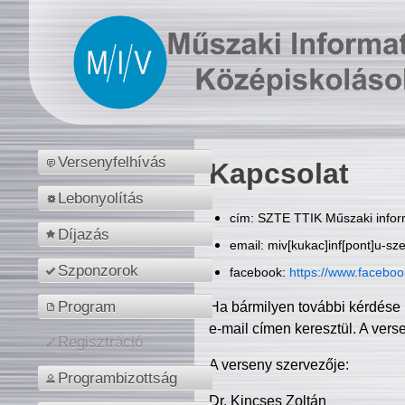
Versenyfelhívás
Kapcsolat
Lebonyolítás
cím: SZTE TTIK Műszaki inform
Díjazás
email: miv[kukac]inf[pont]u-sz
Szponzorok
facebook:
https://www.facebo
Program
Ha bármilyen további kérdése 
e-mail címen keresztül. A vers
Regisztráció
A verseny szervezője:
Programbizottság
Dr. Kincses Zoltán