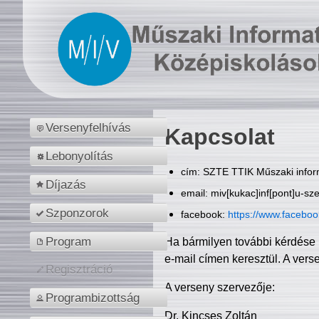
Versenyfelhívás
Kapcsolat
Lebonyolítás
cím: SZTE TTIK Műszaki inform
Díjazás
email: miv[kukac]inf[pont]u-sz
Szponzorok
facebook:
https://www.facebo
Program
Ha bármilyen további kérdése 
e-mail címen keresztül. A vers
Regisztráció
A verseny szervezője:
Programbizottság
Dr. Kincses Zoltán