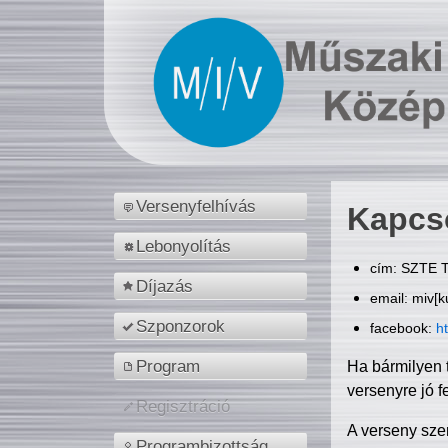
Versenyfelhívás
Kapcs
Lebonyolítás
cím: SZTE T
Díjazás
email: miv[k
Szponzorok
facebook:
h
Program
Ha bármilyen 
versenyre jó f
Regisztráció
A verseny sze
Programbizottság