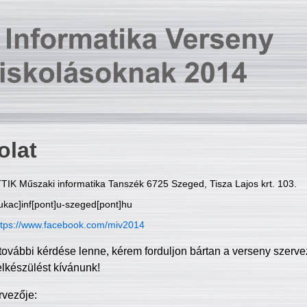
olat
TIK Műszaki informatika Tanszék 6725 Szeged, Tisza Lajos krt. 103.
ukac]inf[pont]u-szeged[pont]hu
ttps://www.facebook.com/miv2014
további kérdése lenne, kérem forduljon bártan a verseny szerve
elkészülést kívánunk!
rvezője: