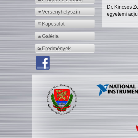
Dr. Kincses Z
Versenyhelyszín
egyetemi adju
Kapcsolat
Galéria
Eredmények