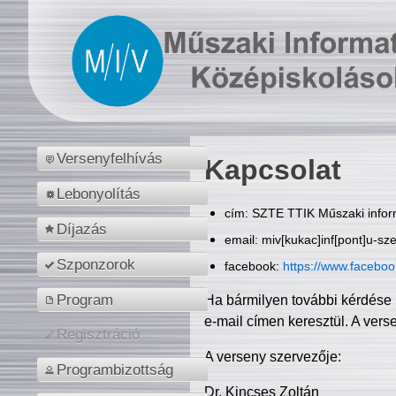
Versenyfelhívás
Kapcsolat
Lebonyolítás
cím: SZTE TTIK Műszaki inform
Díjazás
email: miv[kukac]inf[pont]u-sz
Szponzorok
facebook:
https://www.facebo
Program
Ha bármilyen további kérdése 
e-mail címen keresztül. A vers
Regisztráció
A verseny szervezője:
Programbizottság
Dr. Kincses Zoltán