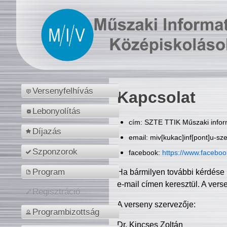
Versenyfelhívás
Kapcsolat
Lebonyolítás
cím: SZTE TTIK Műszaki inform
Díjazás
email: miv[kukac]inf[pont]u-sz
Szponzorok
facebook:
https://www.facebo
Program
Ha bármilyen további kérdése 
e-mail címen keresztül. A vers
Regisztráció
A verseny szervezője:
Programbizottság
Dr. Kincses Zoltán